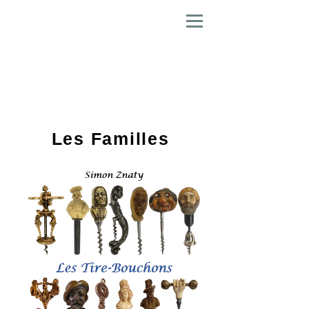
Tire-Bouchons, Couteaux
Pliants
et Casse Noix
Figuratifs
Les Familles