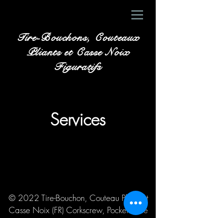
Tire-Bouchons, Couteaux
Pliants
et Casse Noix
Figuratifs
Services
© 2022 Tire-Bouchon, Couteau Pliant et
Casse Noix (FR) Corkscrew, Pocket Knife