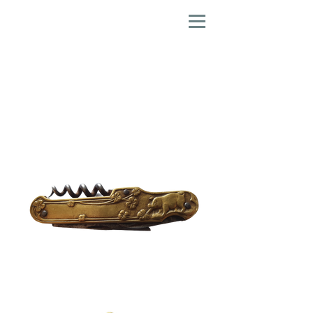
Tire-Bouchons, Couteaux
Pliants
et Casse Noix
Figuratifs