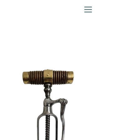
Tire-Bouchons, Couteaux
Pliants
et Casse Noix
Figuratifs