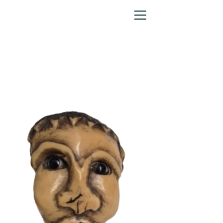
Tire-Bouchons, Couteaux
Pliants
et Casse Noix
Figuratifs